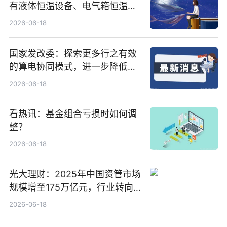
有液体恒温设备、电气箱恒温装
置、纯水冷却单元和特种换热器
2026-06-18
国家发改委：探索更多行之有效
的算电协同模式，进一步降低网
络传输时延_最资讯
2026-06-18
看热讯：基金组合亏损时如何调
整？
2026-06-18
光大理财：2025年中国资管市场
规模增至175万亿元，行业转向
“量质并重”
2026-06-18