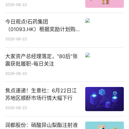
2026-06-22
今日观点!石药集团
（01093.HK）根据奖励计划购
回580万股
2026-06-22
大家资产总经理落定，“80后”张
震获批履职-每日关注
2026-06-22
焦点速递！生意社：6月22日江
苏地区顺酐市场行情大幅下行
2026-06-22
润都股份：硝酸异山梨酯注射液