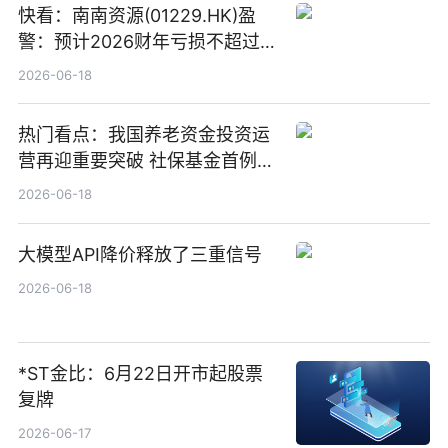
快看：南南资源(01229.HK)盈
警：预计2026财年亏损不超过
1000万港元
2026-06-18
热门看点：我国养老资金投资运
营再迎重要突破 社保基金首例期
货账户完成开立
2026-06-18
大模型API降价释放了三重信号
2026-06-18
*ST金比：6月22日开市起股票
复牌
2026-06-17