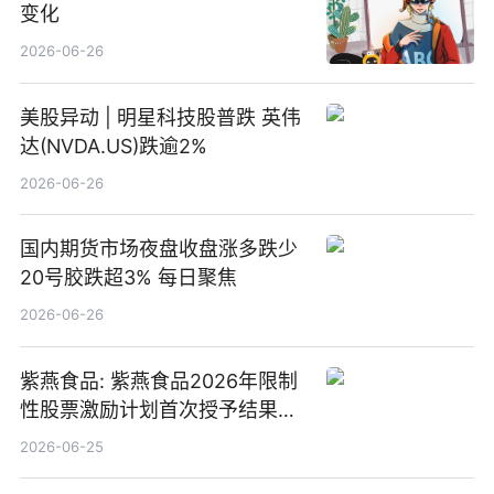
变化
2026-06-26
美股异动 | 明星科技股普跌 英伟
达(NVDA.US)跌逾2%
2026-06-26
国内期货市场夜盘收盘涨多跌少
20号胶跌超3% 每日聚焦
2026-06-26
紫燕食品: 紫燕食品2026年限制
性股票激励计划首次授予结果公
告-微资讯
2026-06-25