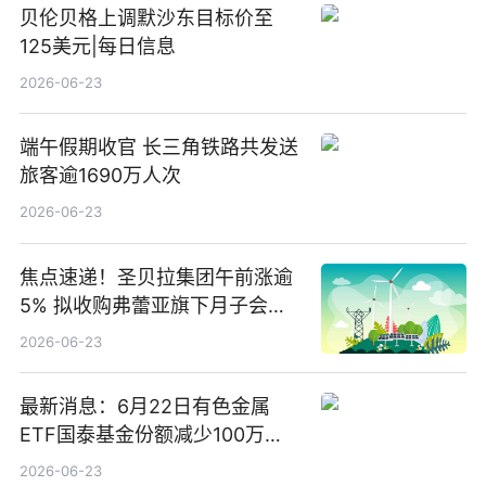
贝伦贝格上调默沙东目标价至
125美元|每日信息
2026-06-23
端午假期收官 长三角铁路共发送
旅客逾1690万人次
2026-06-23
焦点速递！圣贝拉集团午前涨逾
5% 拟收购弗蕾亚旗下月子会所
业务少数股权
2026-06-23
最新消息：6月22日有色金属
ETF国泰基金份额减少100万
份，重仓股紫金矿业、洛阳钼
2026-06-23