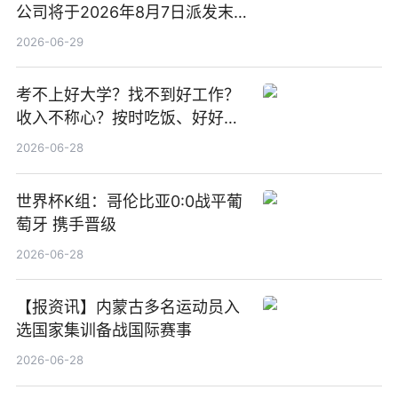
公司将于2026年8月7日派发末
期股息每股人民币0.013元 每日
2026-06-29
焦点
考不上好大学？找不到好工作？
收入不称心？按时吃饭、好好睡
觉
2026-06-28
世界杯K组：哥伦比亚0:0战平葡
萄牙 携手晋级
2026-06-28
【报资讯】内蒙古多名运动员入
选国家集训备战国际赛事
2026-06-28