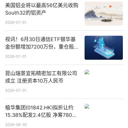
美国铝业将以最高56亿美元收购
South32的铝资产
2026-07-01
视讯！6月30日通信ETF银华基
金份额增加7200万份，重仓股新
易盛、中际旭创、立讯精密
2026-07-01
昆山瑞景宜拓精密加工有限公司
成立 注册资本10万人民币
2026-07-01
植华集团(01842.HK)拟折让约
15.38%配发2.4亿股 净筹780万
港元
2026-06-30