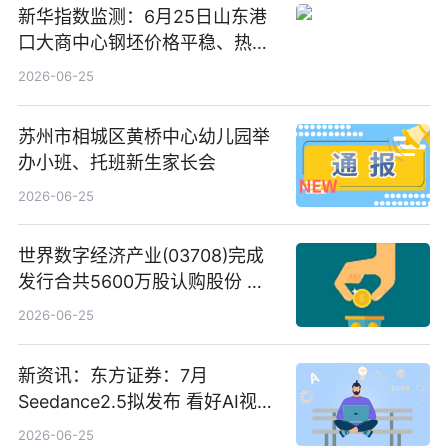
新华指数监测：6月25日山东港
口大商中心钢坯价格平稳、热轧
C料价格微幅下跌
2026-06-25
苏州市相城区黄桥中心幼儿园举
办小班、托班新生家长会
2026-06-25
世界数字经济产业(03708)完成
发行合共5600万股认购股份 净
筹约1007万港元 独家焦点
2026-06-25
新资讯：东方证券：7月
Seedance2.5拟发布 看好AI视频
创作工作流进一步提效
2026-06-25