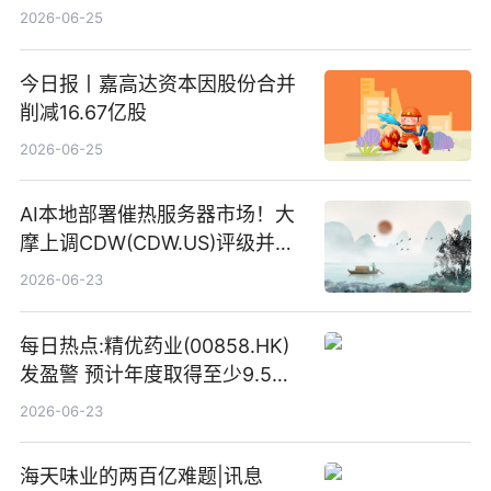
2026-06-25
今日报丨嘉高达资本因股份合并
削减16.67亿股
2026-06-25
AI本地部署催热服务器市场！大
摩上调CDW(CDW.US)评级并看
高IBM(IBM.US)戴尔(DELL.US)
2026-06-23
目标价
每日热点:精优药业(00858.HK)
发盈警 预计年度取得至少9.5亿
港元的亏损 同比盈转亏
2026-06-23
海天味业的两百亿难题|讯息