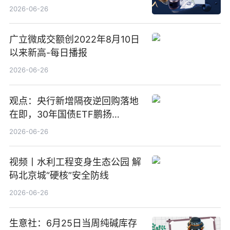
2026-06-26
广立微成交额创2022年8月10日
以来新高-每日播报
2026-06-26
观点：央行新增隔夜逆回购落地
在即，30年国债ETF鹏扬
(511090) 盘中小幅上涨
2026-06-26
视频丨水利工程变身生态公园 解
码北京城“硬核”安全防线
2026-06-26
生意社：6月25日当周纯碱库存