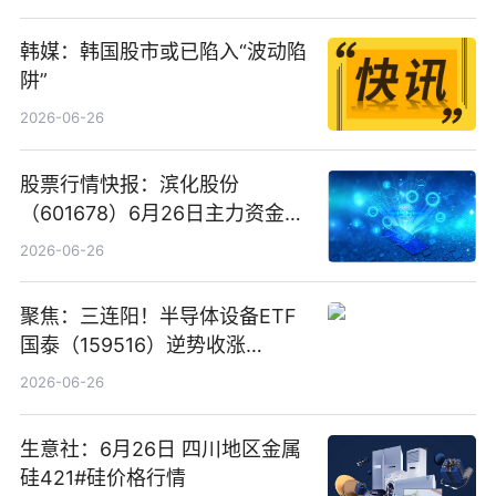
韩媒：韩国股市或已陷入“波动陷
阱”
2026-06-26
股票行情快报：滨化股份
（601678）6月26日主力资金净
卖出5964.34万元
2026-06-26
聚焦：三连阳！半导体设备ETF
国泰（159516）逆势收涨
3.5%，近10日累计净流入超65
2026-06-26
亿元
生意社：6月26日 四川地区金属
硅421#硅价格行情