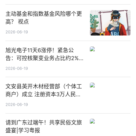
主动基金和指数基金风险哪个更
高？ 视点
2026-06-19
旭光电子11天6涨停！紧急公
告：可控核聚变业务占比约2%！
前沿热点
2026-06-19
文安县英开木材经营部（个体工
商户）成立 注册资本3万人民币
新要闻
2026-06-19
请到广东过端午！共享民俗文旅
盛宴|学习粤报