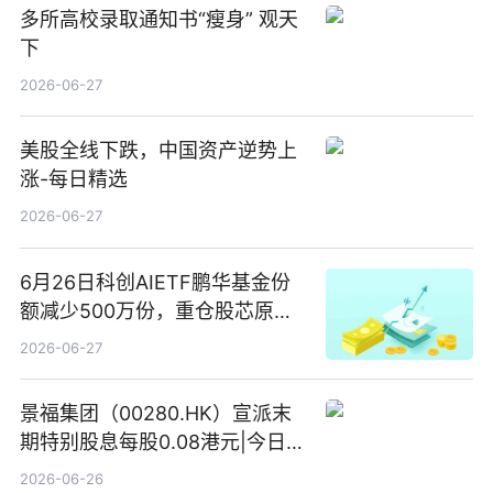
多所高校录取通知书“瘦身” 观天
下
2026-06-27
美股全线下跌，中国资产逆势上
涨-每日精选
2026-06-27
6月26日科创AIETF鹏华基金份
额减少500万份，重仓股芯原股
份、寒武纪、澜起科技 观速讯
2026-06-27
景福集团（00280.HK）宣派末
期特别股息每股0.08港元|今日快
看
2026-06-26