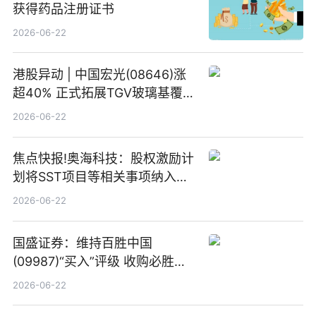
获得药品注册证书
2026-06-22
港股异动 | 中国宏光(08646)涨
超40% 正式拓展TGV玻璃基覆铜
板新材料业务
2026-06-22
焦点快报!奥海科技：股权激励计
划将SST项目等相关事项纳入专
项业务发展考核指标
2026-06-22
国盛证券：维持百胜中国
(09987)“买入”评级 收购必胜客
中国增厚利润加速成长 信息
2026-06-22