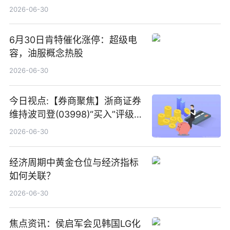
2026-06-30
6月30日肯特催化涨停：超级电
容，油服概念热股
2026-06-30
今日视点:【券商聚焦】浙商证券
维持波司登(03998)“买入”评级
指其业绩高质量稳增长
2026-06-30
经济周期中黄金仓位与经济指标
如何关联？
2026-06-30
焦点资讯：侯启军会见韩国LG化